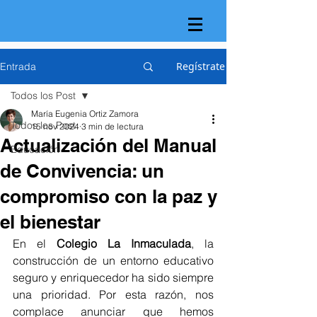
Regístrate
Entrada
Todos los Post
María Eugenia Ortiz Zamora
Todos los Post
15 nov 2024
3 min de lectura
Actualización del Manual
Educación
de Convivencia: un
compromiso con la paz y
el bienestar
En el 
Colegio La Inmaculada
, la 
construcción de un entorno educativo 
seguro y enriquecedor ha sido siempre 
una prioridad. Por esta razón, nos 
complace anunciar que hemos 