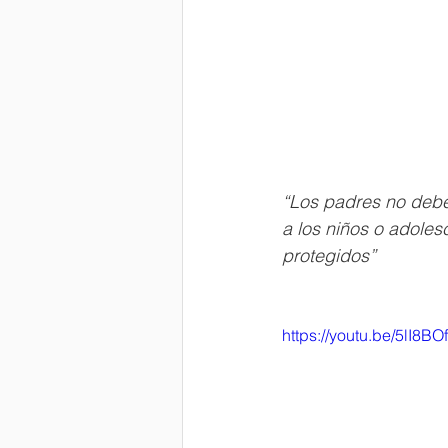
“Los padres no deben
a los niños o adoles
protegidos”
https://youtu.be/5lI8B