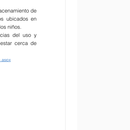
macenamiento de 
os ubicados en 
los niños.
ias del uso y 
estar cerca de 
-.aspx