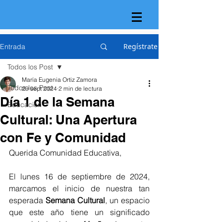
Regístrate
Entrada
Todos los Post
María Eugenia Ortiz Zamora
Todos los Post
29 sept 2024
2 min de lectura
Día 1 de la Semana
Educación
Cultural: Una Apertura
con Fe y Comunidad
Querida Comunidad Educativa,
El lunes 16 de septiembre de 2024, 
marcamos el inicio de nuestra tan 
esperada 
Semana Cultural
, un espacio 
que este año tiene un significado 